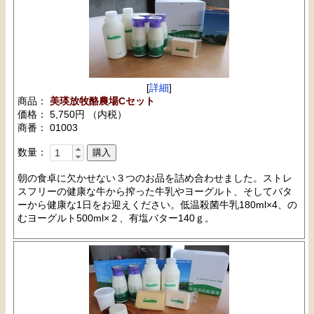
[
詳細
]
商品：
美瑛放牧酪農場Cセット
価格： 5,750円 （内税）
商番： 01003
数量：
朝の食卓に欠かせない３つのお品を詰め合わせました。ストレ
スフリーの健康な牛から搾った牛乳やヨーグルト、そしてバタ
ーから健康な1日をお迎えください。低温殺菌牛乳180ml×4、の
むヨーグルト500ml×２、有塩バター140ｇ。