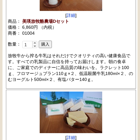
[
詳細
]
商品：
美瑛放牧酪農場Dセット
価格： 6,860円 （内税）
商番： 01004
数量：
放牧牛から搾る牛乳はそれだけでクオリティの高い健康食品で
す。すべての乳製品に自信を持ってお届けします。朝の食卓
に、ご家庭でのディナーに高品質の味わいを。ラクレット100
ｇ、フロマージュブラン110ｇ×２、低温殺菌牛乳180ml×２、の
むヨーグルト500ml×２、有塩バター140ｇ。
[
詳細
]