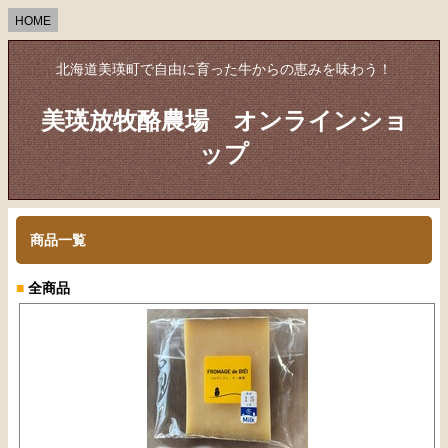
HOME
北海道美瑛町で自由に育った牛からの恵みを味わう！
美瑛放牧酪農場 オンラインショ
ップ
商品一覧
■
全商品