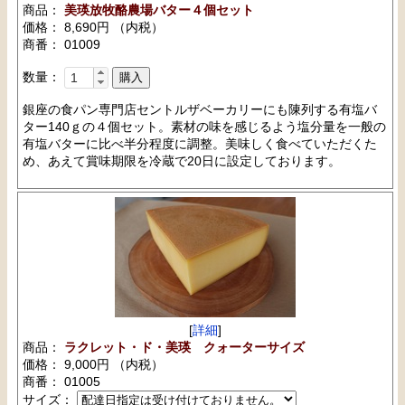
商品：
美瑛放牧酪農場バター４個セット
価格： 8,690円 （内税）
商番： 01009
数量：
銀座の食パン専門店セントルザベーカリーにも陳列する有塩バ
ター140ｇの４個セット。素材の味を感じるよう塩分量を一般の
有塩バターに比べ半分程度に調整。美味しく食べていただくた
め、あえて賞味期限を冷蔵で20日に設定しております。
[
詳細
]
商品：
ラクレット・ド・美瑛 クォーターサイズ
価格： 9,000円 （内税）
商番： 01005
サイズ：