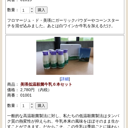
数量：
フロマージュ・ド・美瑛にガーリックパウダーやコーンスター
チを混ぜ込みました。あとは白ワインか牛乳を加えるだけ。
[
詳細
]
商品：
美瑛低温殺菌牛乳６本セット
価格： 2,780円 （内税）
商番： 01001
数量：
一般的な高温殺菌製法に対し、私たちの低温殺菌製法はタンパ
ク質の熱変性が抑えられ、牛乳本来の風味をほぼそのまま生か
すことができます。だからこそ、この牛乳は季節ごとに味わい