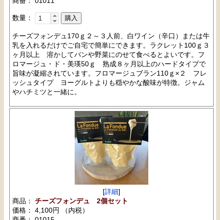
商番： 01011
数量：
チーズフォンデュ170ｇ２～３人前、白ワイン（辛口）または牛
乳を入れるだけでご自宅で簡単にできます。ラクレット100ｇ３
ヶ月以上 溶かしてパンや野菜にのせて食べるとよいです。フ
ロマージュ・ド・美瑛50ｇ 熟成８ヶ月以上のハードタイプで
旨味が凝縮されています。フロマージュブラン110ｇ×２ フレ
ッシュタイプ ヨーグルトよりも穏やかな酸味が特徴。ジャム
やハチミツと一緒に。
[
詳細
]
商品：
チーズフォンデュ 2個セット
価格： 4,100円 （内税）
商番： 01015