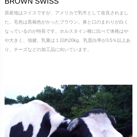
BROWN SWISS
原産地はスイスですが、アメリカで乳牛として改良されまし
た。毛色は黒褐色がかったブラウン。鼻と口のまわりが白く
なっているのが特長です。ホルスタイン種に比べて体格はや
や大きく、強健。乳量は１日約20kg、乳蛋白率が3.5％以上あ
り、チーズなどの加工品に向いています。