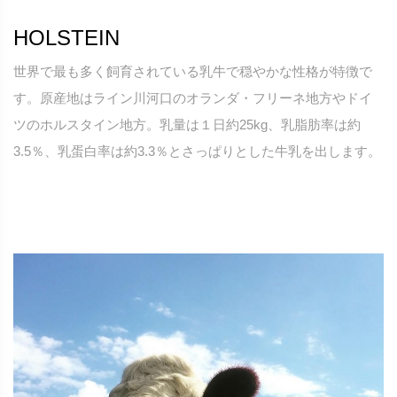
HOLSTEIN
世界で最も多く飼育されている乳牛で穏やかな性格が特徴で
す。原産地はライン川河口のオランダ・フリーネ地方やドイ
ツのホルスタイン地方。乳量は１日約25kg、乳脂肪率は約
3.5％、乳蛋白率は約3.3％とさっぱりとした牛乳を出します。