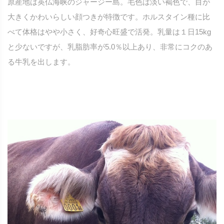
原産地は英仏海峡のジャージー島。毛色は淡い褐色で、目が
大きくかわいらしい顔つきが特徴です。ホルスタイン種に比
べて体格はやや小さく、好奇心旺盛で活発。乳量は１日15kg
と少ないですが、乳脂肪率が5.0％以上あり、非常にコクのあ
る牛乳を出します。